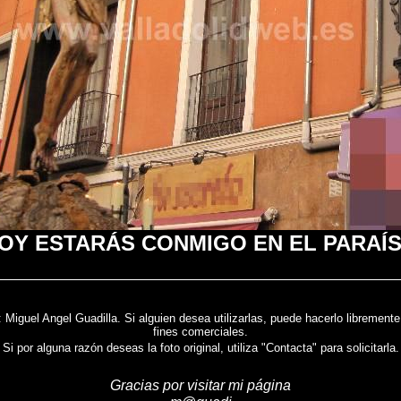
OY ESTARÁS CONMIGO EN EL PARAÍ
b: Miguel Angel Guadilla. Si alguien desea utilizarlas, puede hacerlo libremen
fines comerciales.
Si por alguna razón deseas la foto original, utiliza "Contacta" para solicitarla.
Gracias por visitar mi página