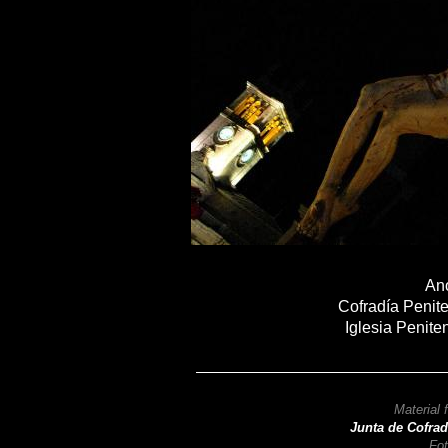
Anó
Cofradía Penite
Iglesia Penite
Material 
Junta de Cofradía
Fot