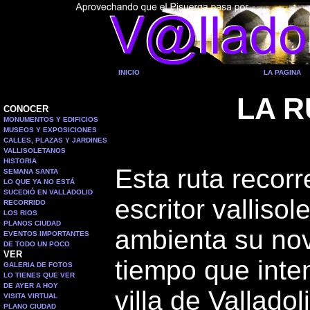
INICIO
LA PAGINA
LA R
CONOCER
MONUMENTOS Y EDIFICIOS
MUSEOS Y EXPOSICIONES
CALLES, PLAZAS Y JARDINES
VALLISOLETANOS
HISTORIA
Esta ruta recorr
SEMANA SANTA
LO QUE YA NO ESTÁ
SUCEDIÓ EN VALLADOLID
escritor valliso
RECORRIDO
LOS RIOS
PLANOS CIUDAD
ambienta su nove
EVENTOS IMPORTANTES
DE TODO UN POCO
VER
tiempo que inten
GALERIA DE FOTOS
LO TIENES QUE VER
DE AYER A HOY
villa de Vallad
VISITA VIRTUAL
PLANO CIUDAD