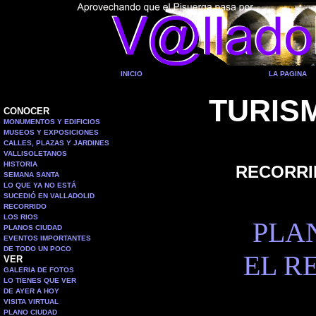
INICIO
LA PAGINA
TURIS
CONOCER
MONUMENTOS Y EDIFICIOS
MUSEOS Y EXPOSICIONES
CALLES, PLAZAS Y JARDINES
VALLISOLETANOS
HISTORIA
RECORRI
SEMANA SANTA
LO QUE YA NO ESTÁ
SUCEDIÓ EN VALLADOLID
RECORRIDO
LOS RIOS
PLA
PLANOS CIUDAD
EVENTOS IMPORTANTES
DE TODO UN POCO
EL R
VER
GALERIA DE FOTOS
LO TIENES QUE VER
DE AYER A HOY
VISITA VIRTUAL
PLANO CIUDAD