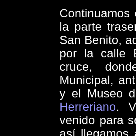
C
ontinuamos 
la parte trase
San Benito, a
por la calle 
cruce, don
Municipal, a
y el Museo 
Herreriano
. 
venido para s
así
llegamos 