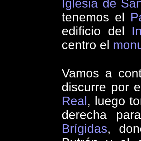
Iglesia de Sa
tenemos el
P
edificio del
I
centro el
monu
Vamos a conti
discurre por e
Real
, luego t
derecha par
Brígidas
, don