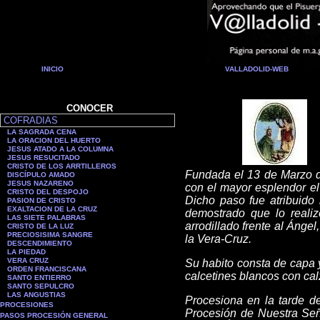
INICIO
VALLADOLID-WEB
CONOCER
COFRADIAS
LA SAGRADA CENA
LA ORACION DEL HUERTO
JESUS ATADO A LA COLUMNA
JESUS RESUCITADO
CRISTO DE LOS ARRTILLEROS
Fundada el 13 de Marzo de
DISCÍPULO AMADO
JESUS NAZARENO
con el mayor esplendor el
CRISTO DEL DESPOJO
Dicho paso fue atribuido
PASION DE CRISTO
EXALTACION DE LA CRUZ
demostrado que lo reali
LAS SIETE PALABRAS
arrodillado frente al Ánge
CRISTO DE LA LUZ
PRECIOSISIMA SANGRE
la Vera-Cruz.
DESCENDIMIENTO
LA PIEDAD
VERA CRUZ
Su habito consta de capa y
ORDEN FRANCISCANA
calcetines blancos con ca
SANTO ENTIERRO
SANTO SEPULCRO
LAS ANGUSTIAS
Procesiona en la tarde de
PROCESIONES
Procesión de Nuestra Seño
PASOS PROCESIÓN GENERAL