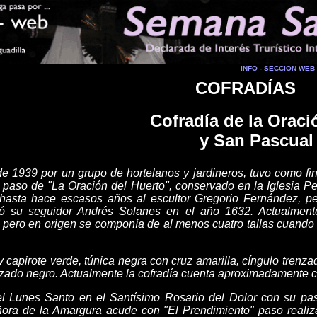
INFO - SECCION WEB
COFRADÍAS
Cofradía de la Oraci
y San Pascual
 1939 por un grupo de hortelanos y jardineros, tuvo como fi
 paso de "La Oración del Huerto", conservado en la Iglesia Pe
 hasta hace escasos años al escultor Gregorio Fernández, p
zó su seguidor Andrés Solanes en el año 1632. Actualmente
l, pero en origen se componía de al menos cuatro tallas cuando
 capirote verde, túnica negra con cruz amarilla, cíngulo trenza
lzado negro. Actualmente la cofradía cuenta aproximadamente c
l Lunes Santo en el Santísimo Rosario del Dolor con su paso
ra de la Amargura acude con "El Prendimiento" paso realizad