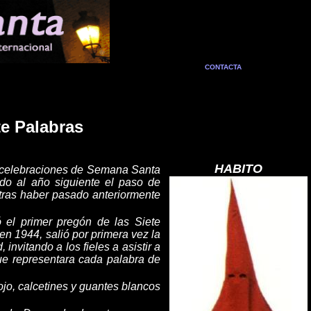
CONTACTA
te Palabras
HABITO
s celebraciones de Semana Santa
do al año siguiente el paso de
 tras haber pasado anteriormente
 el primer pregón de las Siete
en 1944, sal
ió
por primera ve
z
la
, invitando a los fieles a asistir
a
ue representara cada palabra de
ojo, calcetines y guantes blancos