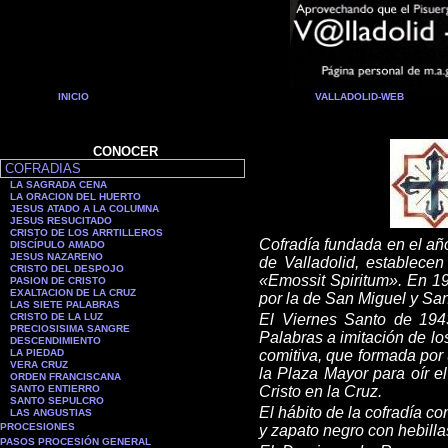
INICIO
VALLADOLID-WEB
CONOCER
COFRADIAS
LA SAGRADA CENA
LA ORACION DEL HUERTO
JESUS ATADO A LA COLUMNA
JESUS RESUCITADO
CRISTO DE LOS ARRTILLEROS
Cofradía fundada en el a
ñ
DISCÍPULO AMADO
JESUS NAZARENO
de Valladolid
,
establecen 
CRISTO DEL DESPOJO
«Emossit
Spiritum». En 19
PASION DE CRISTO
EXALTACION DE LA CRUZ
por la de San Miguel y S
a
LAS SIETE PALABRAS
CRISTO DE LA LUZ
El Viernes Santo de
1
94
PRECIOSISIMA SANGRE
Palabras a imitación de lo
DESCENDIMIENTO
LA PIEDAD
comitiva, que formada po
VERA CRUZ
la Plaza Mayor para oír 
ORDEN FRANCISCANA
SANTO ENTIERRO
Cristo en la Cruz.
SANTO SEPULCRO
El hábito de la cofradía co
LAS ANGUSTIAS
PROCESIONES
y zapato negro con hebilla
PASOS PROCESIÓN GENERAL