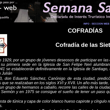
INFO - SECCION WEB
COFRADÍAS
Cofradía de las Sie
o 1929, por un grupo de jóvenes deseosos de participar en la
su primera sede en la Iglesia de San Felipe Neri alu
m
bran
41 se establecerán definitivamente en la Iglesia de Santiago,
n
Julián
3, don Eduardo Sánchez
,
Canónigo de esta ciudad, predicó
s que s
e
realizaban en los siglos XVI y XVII
.
Un año más tarde, 
r un grupo de hermanos
a
caballo, recorre las calles de la ciudad
el Sermón y en 1975 se consigue el sueño de tener un paso q
nsta de túnica y capa de color blanco hueso capirote y cíngulo r
s
.