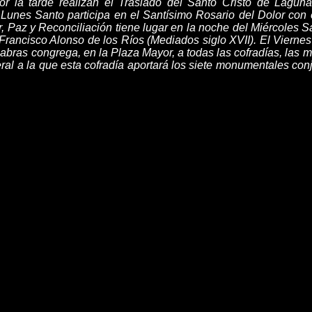
r la tarde realizan el Traslado del Santo Cristo de Lagu
l Lunes Santo participa en el Santísimo Rosario del Dolor con 
lar, Paz y Reconciliación tiene lugar en la noche del Miércole
Francisco Alonso de los Ríos (Mediados siglo XVII
)
. El Vierne
labras congrega, en la Plaza Mayor,
a
todas las cofradías, las m
eral
a
la que esta cofradía aportará los siete monumentales conj