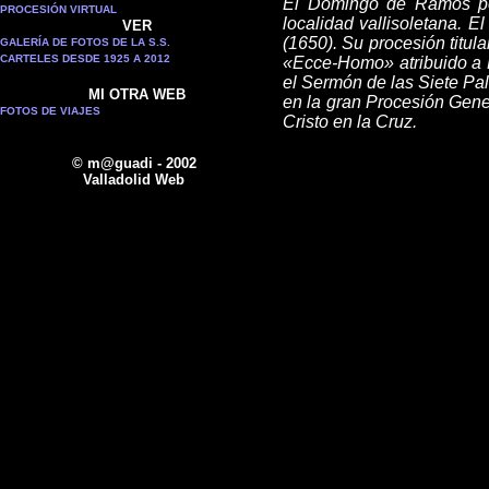
El Domingo
d
e Ramos po
PROCESIÓN VIRTUAL
localidad vallisoletana. E
VER
(1650). Su procesión titu
GALERÍA DE FOTOS DE LA S.S.
CARTELES DESDE 1925 A 2012
«Ecce
-
Homo» atribuido a 
el Sermón de las Siete Pa
MI OTRA WEB
en la gran Procesión Gen
FOTOS DE VIAJES
Cristo en la Cruz.
© m@guadi - 2002
Valladolid Web