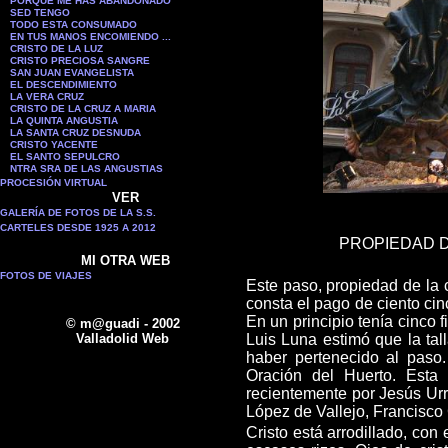
PORQUE ME HAS ABANDONADO
SED TENGO
TODO ESTA CONSUMADO
EN TUS MANOS ENCOMIENDO ...
CRISTO DE LA LUZ
CRISTO PRECIOSA SANGRE
SAN JUAN EVANGELISTA
EL DESCENDIMIENTO
LA VERA CRUZ
CRISTO DE LA CRUZ A MARIA
LA QUINTA ANGUSTIA
LA SANTA CRUZ DESNUDA
CRISTO YACENTE
EL SANTO SEPULCRO
NTRA SRA DE LAS ANGUSTIAS
PROCESIÓN VIRTUAL
VER
GALERÍA DE FOTOS DE LA S.S.
CARTELES DESDE 1925 A 2012
PROPIEDAD D
MI OTRA WEB
FOTOS DE VIAJES
Este paso, propiedad de la 
consta el pago de cien
to ci
En un principio tenía cinco 
© m@guadi - 2002
Valladolid Web
Luis Luna estimó que la ta
haber pertenecido al paso.
Oración del Huerto. Est
recientemente por Jesús Ur
López de Vallejo, Francisco 
Cristo está arrodillado, con