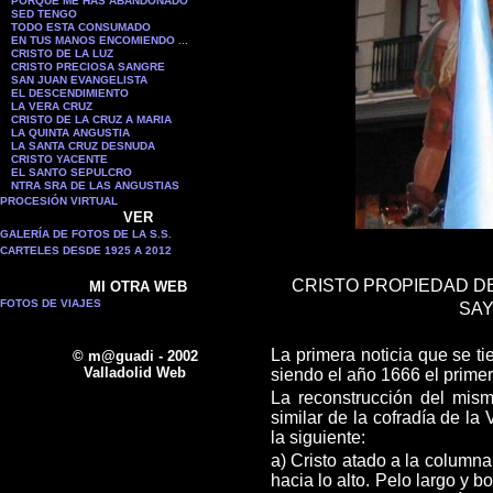
PORQUE ME HAS ABANDONADO
SED TENGO
TODO ESTA CONSUMADO
EN TUS MANOS ENCOMIENDO ...
CRISTO DE LA LUZ
CRISTO PRECIOSA SANGRE
SAN JUAN EVANGELISTA
EL DESCENDIMIENTO
LA VERA CRUZ
CRISTO DE LA CRUZ A MARIA
LA QUINTA ANGUSTIA
LA SANTA CRUZ DESNUDA
CRISTO YACENTE
EL SANTO SEPULCRO
NTRA SRA DE LAS ANGUSTIAS
PROCESIÓN VIRTUAL
VER
GALERÍA DE FOTOS DE LA S.S.
CARTELES DESDE 1925 A 2012
CRISTO PROPIEDAD DE
MI OTRA WEB
FOTOS DE VIAJES
SAY
La primera noticia que se t
© m@guadi - 2002
Valladolid Web
siendo el año 1666 el primer
La reconstrucción del mis
similar de la cofradía de la
la siguiente:
a) Cristo atado a la columna
hacia lo alto. Pelo largo y 