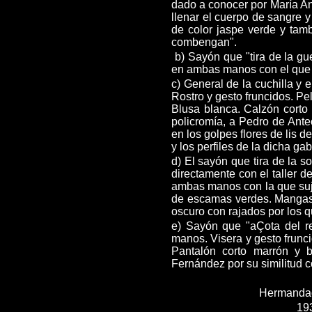
dado a conocer por María Ant
llenar el cuerpo de sangre y
de color jaspe verde y tamb
combengan".
b) Sayón que "tira de la gu
en ambas manos con el que a
c) General de la cuchilla y 
Rostro y gesto fruncidos. Pe
Blusa blanca. Calzón corto 
policromía, a Pedro de Ante
en los golpes flores de lis d
y los perfiles de la dicha g
d) El sayón que tira de la 
directamente con el taller 
ambas manos con la que sujet
de escamas verdes. Mangas 
oscuro con rajados por los 
e) Sayón que "aÇota del re
manos. Visera y gesto frun
Pantalón corto marrón y b
Fernández por su similitud 
Hermandad
193