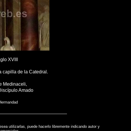
lo XVIII
 capilla de la Catedral.
e Medinaceli,
 Discípulo Amado
 Hermandad
esea utilizarlas, puede hacerlo libremente indicando autor y
comerciales.