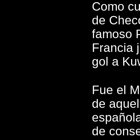
Como cur
de Checo
famoso P
Francia 
gol a Ku
Fue el M
de aquel
española
de conse