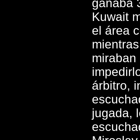
ganaba 
Kuwait m
el área c
mientras
miraban 
impedirl
árbitro,
escuchad
jugada, 
escuchad