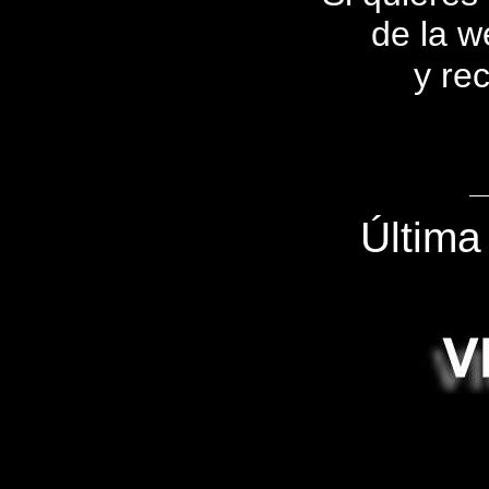
de la we
y rec
Última