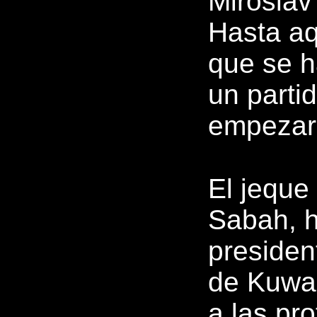
Miroslav
Hasta aq
que se h
un partid
empezar
El jeque
Sabah, h
presiden
de Kuwai
a las pr