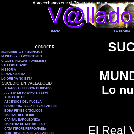
INICIO
LA PAGINA
SUC
CONOCER
MONUMENTOS Y EDIFICIOS
MUSEOS Y EXPOSICIONES
CALLES, PLAZAS Y JARDINES
VALLISOLETANOS
HISTORIA
MUND
SEMANA SANTA
LO QUE YA NO ESTÁ
SUCEDIÓ EN VALLADOLID
Lo nu
ATRACO AL FURGÓN BLINDADO
A VISTA DE PÁJARO EN 1854
AUTOS DE FE
ASCENSOS DEL PUCELA
BRUCE "The Boss" EN VALLADOLID
BODA REYES CATÓLICOS
CAPITAL DEL REINO
CAPITAL NAPOLEÓNICA
CARRERA DE MOTOS - LA 1ª
El Real 
CATÁSTROFE FERROVIARIA
CONTROVERSIA DE VALLADOLID