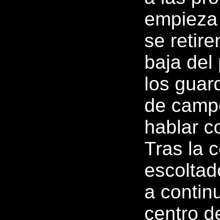
empieza 
se retir
baja del
los guar
de campo
hablar co
Tras la 
escoltado
a continu
centro d