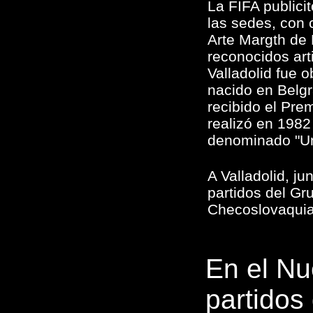
La FIFA publici
las sedes, con 
Arte Margth de 
reconocidos arti
Valladolid fue o
nacido en Belg
recibido el Pre
realizó en 1982 
denominado "Una
A Valladolid, ju
partidos del Gr
Checoslovaquia
En el Nu
partidos