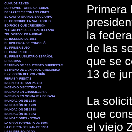
CUNA DE REYES
Primera 
DERRUMBE TORRE CATEDRAL
DESAPARECIERON LOS CINES
EL CAMPO GRANDE ERA CAMPO
presiden
EL CONCORDE EN VALLADOLID
EDIFICIOS QUE CRECIERON
"EL GOLPE" DEL B. CASTELLANO
la feder
"EL GORDO" DE NAVIDAD
EL INCENDIO DE 1561
EL PISUERGA SE CONGELÓ
de las s
EL PRIMER BUZO
EL PRIMER HOTEL
EL PRIMER UTILITARIO ESPAÑOL
que se c
EPIDEMIAS
ESTRENO DE JESUCRISTO SUPERSTAR
13 de jun
ESTRENO DE LA NARANJA MECÁNICA
EXPLOSIÓN DEL POLVORÍN
FERIAS Y FIESTAS
INCENDIO DE SAN PABLO
INCENDIO DISCOTECA 77
INCENDIO EN CHANCILLERÍA
INCENDIO EN MONTAJE 2 DE FASA
La solic
INUNDACIÓN DE 1636
INUNDACIÓN DE 1739
que cons
INUNDACIÓN DE 1788
INUNDACIÓN DE 1924
INUNDACIONES - OTRAS
el viejo 
LA GRAN TORMENTA DE 1904
LA GUERRA DEL PAN DE 1904
LA MUJER SOLDADO