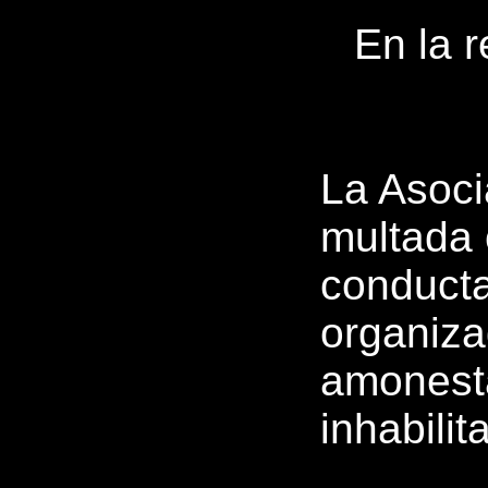
En la 
La Asoci
multada 
conducta
organiza
amonesta
inhabilit