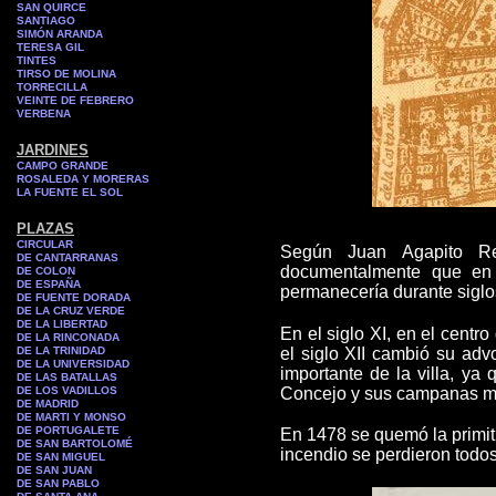
SAN QUIRCE
SANTIAGO
SIMÓN ARANDA
TERESA GIL
TINTES
TIRSO DE MOLINA
TORRECILLA
VEINTE DE FEBRERO
VERBENA
JARDINES
CAMPO GRANDE
ROSALEDA Y MORERAS
LA FUENTE EL SOL
PLAZAS
CIRCULAR
S
egún Juan Agapito Rev
DE CANTARRANAS
documentalmente que en
DE COLON
DE ESPAÑA
permanecería durante siglo
DE FUENTE DORADA
DE LA CRUZ VERDE
DE LA LIBERTAD
En el siglo XI, en el centr
DE LA RINCONADA
DE LA TRINIDAD
el siglo XII cambió su
adv
DE LA UNIVERSIDAD
importante de la villa, ya
DE LAS BATALLAS
DE LOS VADILLOS
Concejo y sus campanas marc
DE MADRID
DE MARTI Y MONSO
DE PORTUGALETE
En 1478 se quemó la primiti
DE SAN BARTOLOMÉ
incendio se perdieron todo
DE SAN MIGUEL
DE SAN JUAN
DE SAN PABLO