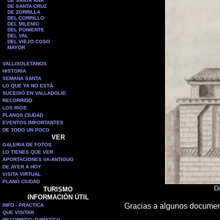
DE SANTA ANA
DE SANTA CRUZ
DE ZORRILLA
DEL CORRILLO
DEL MILENIO
DEL PONIENTE
DEL VAL
DEL VIEJO COSO
MAYOR
VALLISOLETANOS
HISTORIA
SEMANA SANTA
LO QUE YA NO ESTÁ
SUCEDIÓ EN VALLADOLID
RECORRIDO
LOS RIOS
PLANOS CIUDAD
EVENTOS IMPORTANTES
DE TODO UN POCO
VER
GALERIA DE FOTOS
LO TIENES QUE VER
APORTACIONES VA-ANTIGUO
DE AYER A HOY
VISITA VIRTUAL
PLANO CIUDAD
Di
TURISMO
INFORMACIÓN ÚTIL
Gracias a algunos documen
INFO - PRACTICA
QUE VISITAR
RECORRIDO TURÍSTICO