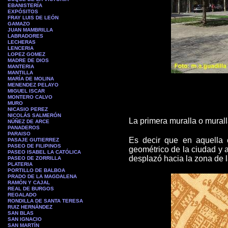
EBANISTERÍA
EXPÓSITOS
FRAY LUIS DE LEÓN
GAMAZO
JUAN MAMBRILLA
L
ABRADORES
LECHERAS
LENCERIA
LOPEZ GOMEZ
MADRE DE DIOS
MANTERIA
MANTILLA
MARÍA DE MOLINA
MENENDEZ PELAYO
MIGUEL ISCAR
MONTERO CALVO
MURO
NICASIO PEREZ
NICOLÁS SALMERÓN
La primera muralla o mural
NÚÑEZ DE ARCE
PA
NADEROS
PARAISO
Es decir que en aquella
PASAJE GUTIERREZ
PASEO DE FILIPINOS
geométrico de la ciudad y 
PASEO ISABEL LA CATÓLICA
desplazó hacia la zona de 
PASEO DE ZORRILLA
PLATERIA
PORTILLO DE BALBOA
PRADO DE LA MAGDALENA
RAMÓN Y CAJAL
REAL DE BURGOS
REGALADO
RONDILLA DE SANTA TERESA
RUIZ HERNÁNDEZ
SAN BLAS
SAN IGNACIO
SAN MARTÍN