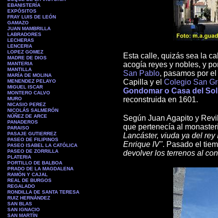
EBANISTERÍA
EXPÓSITOS
FRAY LUIS DE LEÓN
GAMAZO
JUAN MAMBRILLA
L
ABRADORES
LECHERAS
LENCERIA
LOPEZ GOMEZ
Esta calle, quizás sea la c
MADRE DE DIOS
acogía reyes y nobles, y po
MANTERIA
MANTILLA
San Pablo
, pasamos por e
MARÍA DE MOLINA
Capilla y el
Colegio San Gr
MENENDEZ PELAYO
MIGUEL ISCAR
Gondomar o Casa del Sol
MONTERO CALVO
reconstruida en 1601.
MURO
NICASIO PEREZ
NICOLÁS SALMERÓN
NÚÑEZ DE ARCE
Según Juan Agapito y Revill
PA
NADEROS
que pertenecía al monaste
PARAISO
PASAJE GUTIERREZ
Lancáster, viuda ya del rey
PASEO DE FILIPINOS
Enrique IV"
. Pasado el tie
PASEO ISABEL LA CATÓLICA
PASEO DE ZORRILLA
devolver los terrenos al co
PLATERIA
PORTILLO DE BALBOA
PRADO DE LA MAGDALENA
RAMÓN Y CAJAL
REAL DE BURGOS
REGALADO
RONDILLA DE SANTA TERESA
RUIZ HERNÁNDEZ
SAN BLAS
SAN IGNACIO
SAN MARTÍN