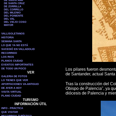
DE SANTA ANA
DE SANTA CRUZ
DE ZORRILLA
DEL CORRILLO
DEL MILENIO
DEL PONIENTE
DEL VAL
DEL VIEJO COSO
MAYOR
VALLISOLETANOS
HISTORIA
SEMANA SANTA
LO QUE YA NO ESTÁ
SUCEDIÓ EN VALLADOLID
RECORRIDO
LOS RIOS
PLANOS CIUDAD
EVENTOS IMPORTANTES
DE TODO UN POCO
Los pilares fueron desmonta
VER
de Santander, actual Santa
GALERIA DE FOTOS
LO TIENES QUE VER
Tras la construcción del Col
APORTACIONES VA-ANTIGUO
Obispo de Palencia", ya que
DE AYER A HOY
VISITA VIRTUAL
diócesis de Palencia y mie
PLANO CIUDAD
TURISMO
INFORMACIÓN ÚTIL
INFO - PRACTICA
QUE VISITAR
RECORRIDO TURÍSTICO