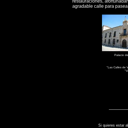
restauraciones, afortunadam
agradable calle para pasear 
Palacio de
"Las Calles de V
"V
Si quieres estar a