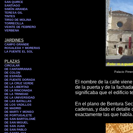
SAN QUIRCE
SANTIAGO
SIMÓN ARANDA
TERESA GIL
TINTES
TIRSO DE MOLINA
TORRECILLA
VEINTE DE FEBRERO
VERBENA
JARDINES
CAMPO GRANDE
ROSALEDA Y MORERAS
LA FUENTE EL SOL
PLAZAS
CIRCULAR
DE CANTARRANAS
Palacio Pimen
DE COLON
DE ESPAÑA
DE FUENTE DORADA
El nombre de la calle viene
DE LA CRUZ VERDE
de la puerta y de la facha
DE LA LIBERTAD
DE LA RINCONADA
significaba que el edificio 
DE LA TRINIDAD
DE LA UNIVERSIDAD
DE LAS BATALLAS
En el plano de Bentura Se
DE LOS VADILLOS
DE MADRID
cadenas, y dado el detalle
DE MARTI Y MONSO
exactamente las que había.
DE PORTUGALETE
DE SAN BARTOLOMÉ
DE SAN MIGUEL
DE SAN JUAN
DE SAN PABLO