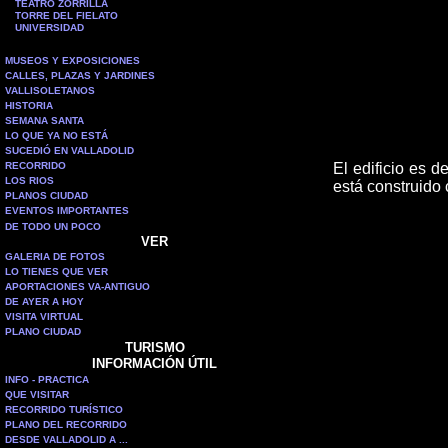
TEATRO ZORRILLA
TORRE DEL FIELATO
UNIVERSIDAD
MUSEOS Y EXPOSICIONES
CALLES, PLAZAS Y JARDINES
VALLISOLETANOS
HISTORIA
SEMANA SANTA
LO QUE YA NO ESTÁ
SUCEDIÓ EN VALLADOLID
RECORRIDO
El edificio
es de
LOS RIOS
está construido 
PLANOS CIUDAD
EVENTOS IMPORTANTES
DE TODO UN POCO
VER
GALERIA DE FOTOS
LO TIENES QUE VER
APORTACIONES VA-ANTIGUO
DE AYER A HOY
VISITA VIRTUAL
PLANO CIUDAD
TURISMO
INFORMACIÓN ÚTIL
INFO - PRACTICA
QUE VISITAR
RECORRIDO TURÍSTICO
PLANO DEL RECORRIDO
DESDE VALLADOLID A ...