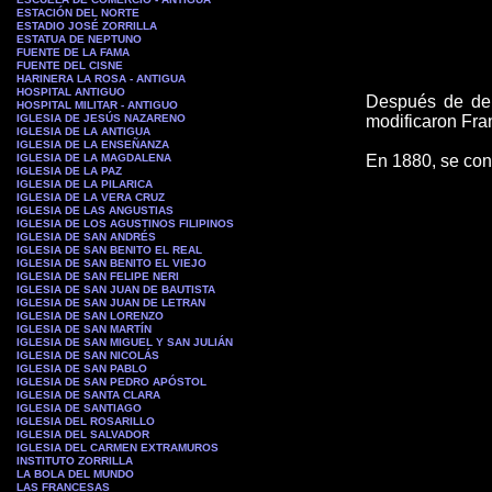
ESTACIÓN DEL NORTE
ESTADIO JOSÉ ZORRILLA
ESTATUA DE NEPTUNO
FUENTE DE LA FAMA
FUENTE DEL CISNE
HARINERA LA ROSA - ANTIGUA
HOSPITAL ANTIGUO
D
espués de der
HOSPITAL MILITAR - ANTIGUO
IGLESIA DE JESÚS NAZARENO
modificaron Fra
IGLESIA DE LA ANTIGUA
IGLESIA DE LA ENSEÑANZA
IGLESIA DE LA MAGDALENA
En 1880, se conv
IGLESIA DE LA PAZ
IGLESIA DE LA PILARICA
IGLESIA DE LA VERA CRUZ
IGLESIA DE LAS ANGUSTIAS
IGLESIA DE LOS AGUSTINOS FILIPINOS
IGLESIA DE SAN ANDRÉS
IGLESIA DE SAN BENITO EL REAL
IGLESIA DE SAN BENITO EL VIEJO
IGLESIA DE SAN FELIPE NERI
IGLESIA DE SAN JUAN DE BAUTISTA
IGLESIA DE SAN JUAN DE LETRAN
IGLESIA DE SAN LORENZO
IGLESIA DE SAN MARTÍN
IGLESIA DE SAN MIGUEL Y SAN JULIÁN
IGLESIA DE SAN NICOLÁS
IGLESIA DE SAN PABLO
IGLESIA DE SAN PEDRO APÓSTOL
IGLESIA DE SANTA CLARA
IGLESIA DE SANTIAGO
IGLESIA DEL ROSARILLO
IGLESIA DEL SALVADOR
IGLESIA DEL CARMEN EXTRAMUROS
INSTITUTO ZORRILLA
LA BOLA DEL MUNDO
LAS FRANCESAS