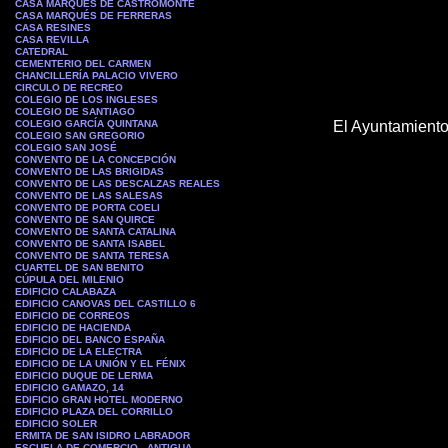
CASA MARQUÉS DE CASTROMONTE
CASA MARQUÉS DE FERRERAS
CASA RESINES
CASA REVILLA
CATEDRAL
CEMENTERIO DEL CARMEN
CHANCILLERÍA PALACIO VIVERO
CIRCULO DE RECREO
COLEGIO DE LOS INGLESES
COLEGIO DE SANTIAGO
COLEGIO GARCÍA QUINTANA
El Ayuntamiento
COLEGIO SAN GREGORIO
COLEGIO SAN JOSÉ
CONVENTO DE LA CONCEPCIÓN
CONVENTO DE LAS BRIGIDAS
CONVENTO DE LAS DESCALZAS REALES
CONVENTO DE LAS SALESAS
CONVENTO DE PORTA COELI
CONVENTO DE SAN QUIRCE
CONVENTO DE SANTA CATALINA
CONVENTO DE SANTA ISABEL
CONVENTO DE SANTA TERESA
CUARTEL DE SAN BENITO
CÚPULA DEL MILENIO
EDIFICIO CALABAZA
EDIFICIO CANOVAS DEL CASTILLO 6
EDIFICIO DE CORREOS
EDIFICIO DE HACIENDA
EDIFICIO DEL BANCO ESPAÑA
EDIFICIO DE LA ELECTRA
EDIFICIO DE LA UNIÓN Y EL FÉNIX
EDIFICIO DUQUE DE LERMA
EDIFICIO GAMAZO, 14
EDIFICIO GRAN HOTEL MODERNO
EDIFICIO PLAZA DEL CORRILLO
EDIFICIO SOLER
ERMITA DE SAN ISIDRO LABRADOR
ESCUELA DE COMERCIO - ANTIGUA