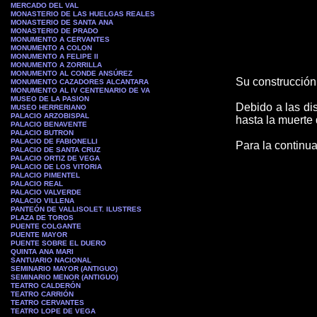
MERCADO DEL VAL
MONASTERIO DE LAS HUELGAS REALES
MONASTERIO DE SANTA ANA
MONASTERIO DE PRADO
MONUMENTO A CERVANTES
MONUMENTO A COLON
MONUMENTO A FELIPE II
MONUMENTO A ZORRILLA
MONUMENTO AL CONDE ANSÚREZ
Su construcció
MONUMENTO CAZADORES ALCANTARA
MONUMENTO AL IV CENTENARIO DE VA
MUSEO DE LA PASION
Debido a las dis
MUSEO
HERRERIANO
PALACIO ARZOBISPAL
hasta la muerte 
PALACIO BENAVENTE
PALACIO BUTRON
PALACIO DE FABIONELLI
Para la continua
PALACIO DE SANTA CRUZ
PALACIO ORTIZ DE VEGA
PALACIO DE LOS VITORIA
PALACIO PIMENTEL
PALACIO REAL
PALACIO VALVERDE
PALACIO VILLENA
PANTEÓN DE VALLISOLET. ILUSTRES
PLAZA DE TOROS
PUENTE COLGANTE
PUENTE MAYOR
PUENTE SOBRE EL DUERO
QUINTA ANA MARI
SANTUARIO NACIONAL
SEMINARIO MAYOR (ANTIGUO)
SEMINARIO MENOR (ANTIGUO)
TEATRO CALDERÓN
TEATRO CARRIÓN
TEATRO CERVANTES
TEATRO LOPE DE VEGA