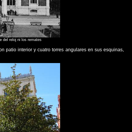
 del reloj ni los remates
n patio interior y
cuatro torres angulares en sus esquinas
,