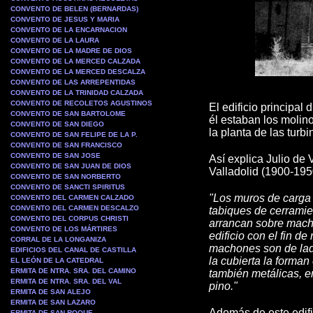
CONVENTO DE BELEN (BERNARDAS)
CONVENTO DE JESUS Y MARIA
CONVENTO DE LA ENCARNACION
CONVENTO DE LA LAURA
CONVENTO DE LA MADRE DE DIOS
CONVENTO DE LA MERCED CALZADA
CONVENTO DE LA MERCED DESCALZA
CONVENTO DE LAS ARREPENTIDAS
CONVENTO DE LA TRINIDAD CALZADA
CONVENTO DE RECOLETOS AGUSTINOS
El edificio principal 
CONVENTO DE SAN BARTOLOME
él estaban los molin
CONVENTO DE SAN DIEGO
la planta de las turbi
CONVENTO DE SAN FELIPE DE LA P.
CONVENTO DE SAN FRANCISCO
CONVENTO DE SAN JOSE
Así explica Julio de 
CONVENTO DE SAN JUAN DE DIOS
Valladolid (1900-195
CONVENTO DE SAN NORBERTO
CONVENTO DE SANCTI SPIRITUS
"Los muros de carga 
CONVENTO DEL CARMEN CALZADO
CONVENTO DEL CARMEN DESCALZO
tabiques de cerramien
CONVENTO DEL CORPUS CHRISTI
arrancan sobre macho
CONVENTO DE LOS MÁRTIRES
edificio con el fin d
CORRAL DE LA LONGANIZA
machones son de ladri
EDIFICIOS DEL CANAL DE CASTILLA
la cubierta la forman
EL LEÓN DE LA CATEDRAL
ERMITA DE NTRA. SRA. DEL CAMINO
también metálicas, en
ERMITA DE NTRA. SRA. DEL VAL
pino."
ERMITA DE SAN ALEJO
ERMITA DE SAN LAZARO
Además de este edific
ERMITA DE SAN ROQUE