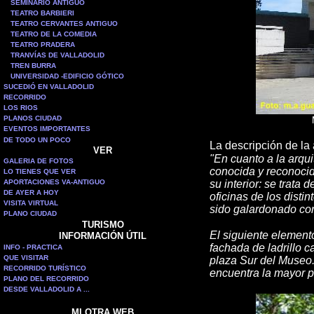
SEMINARIO ANTIGUO
TEATRO BARBIERI
TEATRO CERVANTES ANTIGUO
TEATRO DE LA COMEDIA
TEATRO PRADERA
TRANVÍAS DE VALLADOLID
TREN BURRA
UNIVERSIDAD -EDIFICIO GÓTICO
SUCEDIÓ EN VALLADOLID
RECORRIDO
LOS RIOS
PLANOS CIUDAD
EVENTOS IMPORTANTES
DE TODO UN POCO
La descripción de la 
VER
"En cuanto a la arqui
GALERIA DE FOTOS
conocida y reconocid
LO TIENES QUE VER
APORTACIONES VA-ANTIGUO
su interior: se trata
DE AYER A HOY
oficinas de los disti
VISITA VIRTUAL
sido galardonado con
PLANO CIUDAD
TURISMO
El siguiente elemento
INFORMACIÓN ÚTIL
fachada de ladrillo c
INFO - PRACTICA
QUE VISITAR
plaza Sur del Museo. 
RECORRIDO TURÍSTICO
encuentra la mayor p
PLANO DEL RECORRIDO
DESDE VALLADOLID A ...
MI OTRA WEB