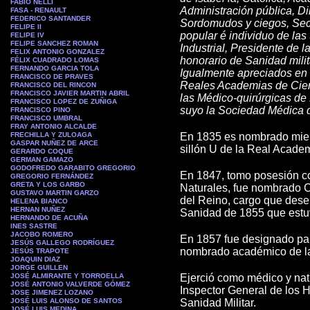
FABIO NELLI
Administración pública, D
FASA - RENAULT
FEDERICO SANTANDER
Sordomudos y ciegos, Secr
FELIPE II
popular é individuo de las
FELIPE IV
FELIPE SANCHEZ ROMAN
Industrial, Presidente de 
FELIX ANTONIO GONZALEZ
honorario de Sanidad milit
FÉLIX CUADRADO LOMAS
FERNANDO GARCIA TOLA
Igualmente apreciados en e
FRANCISCO DE PRAVES
Reales Academias de Cienc
FRANCISCO DEL RINCON
FRANCISCO JAVIER MARTIN ABRIL
las Médico-quirúrgicas de
FRANCISCO LOPEZ DE ZUÑIGA
suyo la Sociedad Médica 
FRANCISCO PINO
FRANCISCO UMBRAL
FRAY ANTONIO ALCALDE
FRECHILLA Y ZULOAGA
En 1835 es nombrado miem
GASPAR NUÑEZ DE ARCE
sillón U de la Real Acade
GERARDO COQUE
GERMAN GAMAZO
GODOFREDO GARABITO GREGORIO
En 1847, tomo posesión c
GREGORIO FERNÁNDEZ
GRETA Y LOS GARBO
Naturales, fue nombrado 
GUSTAVO MARTIN GARZO
del Reino, cargo que dese
HELENA BIANCO
HERNAN NUÑEZ
Sanidad de 1855 que estu
HERNANDO DE ACUÑA
INES SASTRE
JACOBO ROMERO
En 1857 fue designado par
JESÚS GALLEGO RODRÍGUEZ
nombrado académico de la
JESÚS TRAPOTE
JOAQUIN DIAZ
JORGE GUILLEN
JOSÉ ALMIRANTE Y TORROELLA
Ejerció como médico y nat
JOSÉ ANTONIO VALVERDE GÓMEZ
Inspector General de los H
JOSE JIMENEZ LOZANO
JOSÉ LUIS ALONSO DE SANTOS
Sanidad Militar.
JOSÉ LUIS MEDINA