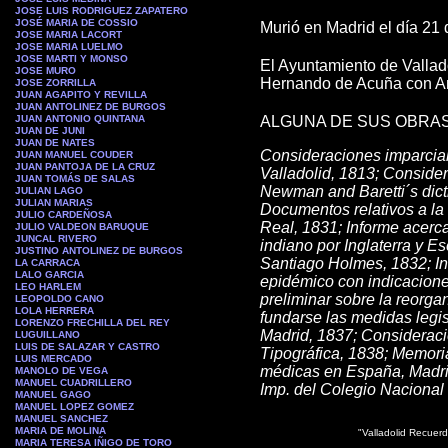
JOSE LUIS RODRIGUEZ ZAPATERO
JOSÉ MARIA DE COSSIO
Murió en Madrid el día 21 
JOSE MARIA LACORT
JOSE MARIA LUELMO
JOSE MARTI Y MONSO
El Ayuntamiento de Vallado
JOSE MURO
Hernando de Acuña con A
JOSE ZORRILLA
JUAN AGAPITO Y REVILLA
JUAN ANTOLINEZ DE BURGOS
JUAN ANTONIO QUINTANA
ALGUNA DE SUS OBRAS
JUAN DE JUNI
JUAN DE NATES
Consideraciones imparcial
JUAN MANUEL COUDER
JUAN PANTOJA DE LA CRUZ
Valladolid, 1813; Consider
JUAN TOMÁS DE SALAS
Newman and Baretti´s dict
JULIAN LAGO
JULIAN MARIAS
Documentos relativos a la
JULIO CARDEÑOSA
Real, 1831; Informe acerc
JULIO VALDEON BARUQUE
JUNCAL RIVERO
indiano por Inglaterra y E
JUSTINO ANTOLINEZ DE BURGOS
Santiago Holmes, 1832; In
LA CARRACA
LALO GARCIA
epidémico con indicacione
LEO HARLEM
preliminar sobre la reorga
LEOPOLDO CANO
LOLA HERRERA
fundarse las medidas legis
LORENZO FRECHILLA DEL REY
Madrid, 1837; Consideraci
LUGUILLANO
LUIS DE SALAZAR Y CASTRO
Tipográfica, 1838; Memoria
LUIS MERCADO
médicas en España, Madrid
MANOLO DE VEGA
MANUEL CUADRILLERO
Imp. del Colegio Nacional
MANUEL GAGO
MANUEL LOPEZ GOMEZ
MANUEL SANCHEZ
MARIA DE MOLINA
"Valladolid Recuer
MARIA TERESA IÑIGO DE TORO