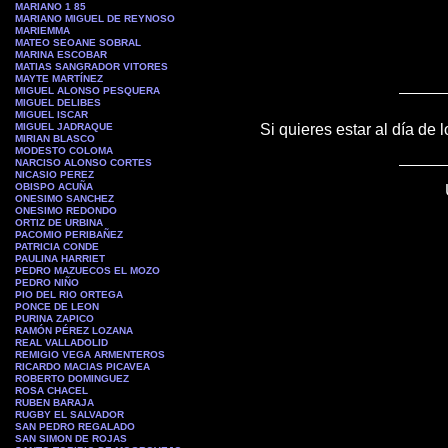
MARIANO 1 85
MARIANO MIGUEL DE REYNOSO
MARIEMMA
MATEO SEOANE SOBRAL
MARINA ESCOBAR
MATIAS SANGRADOR VITORES
MAYTE MARTÍNEZ
MIGUEL ALONSO PESQUERA
MIGUEL DELIBES
MIGUEL ISCAR
MIGUEL JADRAQUE
Si quieres estar al día de 
MIRIAN BLASCO
MODESTO COLOMA
NARCISO ALONSO CORTES
NICASIO PEREZ
OBISPO ACUÑA
ONESIMO SANCHEZ
ONESIMO REDONDO
ORTIZ DE URBINA
PACOMIO PERIBAÑEZ
PATRICIA CONDE
PAULINA HARRIET
PEDRO MAZUECOS EL MOZO
PEDRO NIÑO
PIO DEL RIO ORTEGA
PONCE DE LEON
PURINA ZAPICO
RAMÓN PÉREZ LOZANA
REAL VALLADOLID
REMIGIO VEGA ARMENTEROS
RICARDO MACIAS PICAVEA
ROBERTO DOMINGUEZ
ROSA CHACEL
RUBEN BARAJA
RUGBY EL SALVADOR
SAN PEDRO REGALADO
SAN SIMON DE ROJAS