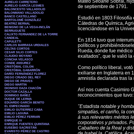
Mateo Seoane Sobral, hijo 
AURELIO CARRETERO
AURELIO GARCÍA LESMES
de septiembre de 1791.
BALONCESTO VALLADOLID
BALONMANO VALLADOLID
BANCO CASTELLANO
Estudió en 1803 Filosofía e
BARTOLOMÉ GONZÁLEZ
Cátedras de Química, Agric
BEATRIZ BERNAL
BENIGNO DE LA VEGA-INCLÁN
licenciándose en la Univ
BERRUGUETE
CALIXTO FERNANDEZ DE LA TORRE
CANDEAL
En 1814 tuvo que interrump
CAPULETTI
políticos y prohibiéndosel
CARLOS BARRASA URDIALES
CELTAS CORTOS
Rueda, donde fue médico tit
CESAR SILIO CORTES
exaltados", que le valió la
CLAUDIO MOYANO
CONCHA VELASCO
CONDE ANSUREZ
CRISTÓBAL COLON
Como político liberal, votó
CRISTÓBAL GABARRÓN
exiliarse en Inglaterra en
DARÍO FERNÁNDEZ FLOREZ
DIEGO CRIADO DEL REY
amnistía declarada tras l
DIEGO DE PRAVES
DIEGO MARTIN
DIONISIO DAZA CHACÓN
Así nos cuenta Casimiro G.
DOCTOR CAZALLA
reconocimientos que tuvo:
DOMINGO BAÑEZ
DUQUE DE LERMA
EDUARDO GARCÍA BENITO
"Estadista notable y homb
EL EMPECINADO
EMILIO GUTIERREZ CABA
simpatías, el cariño, la c
EMILIO LAGUNA
á sus relevantes méritos l
EMILIO PÉREZ FERRARI
ENRIQUE IV
corporativos y privados. P
ENRIQUE FUENTES QUINTANA
Caballero de la Real y di
EUSEBIO SACRISTÁN
EVARISTO PÉREZ DE CASTRO
de Isabel la, Católica, Ac