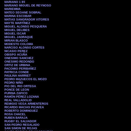
MARIANO 1 85
MARIANO MIGUEL DE REYNOSO
MARIEMMA
MATEO SEOANE SOBRAL
MARINA ESCOBAR
MATIAS SANGRADOR VITORES
MAYTE MARTÍNEZ
MIGUEL ALONSO PESQUERA
MIGUEL DELIBES
MIGUEL ISCAR
MIGUEL JADRAQUE
MIRIAN BLASCO
MODESTO COLOMA
NARCISO ALONSO CORTES
NICASIO PEREZ
OBISPO ACUÑA
ONESIMO SANCHEZ
ONESIMO REDONDO
ORTIZ DE URBINA
PACOMIO PERIBAÑEZ
PATRICIA CONDE
PAULINA HARRIET
PEDRO MAZUECOS EL MOZO
PEDRO NIÑO
PIO DEL RIO ORTEGA
PONCE DE LEON
PURINA ZAPICO
RAMÓN PÉREZ LOZANA
REAL VALLADOLID
REMIGIO VEGA ARMENTEROS
RICARDO MACIAS PICAVEA
ROBERTO DOMINGUEZ
ROSA CHACEL
RUBEN BARAJA
RUGBY EL SALVADOR
SAN PEDRO REGALADO
SAN SIMON DE ROJAS