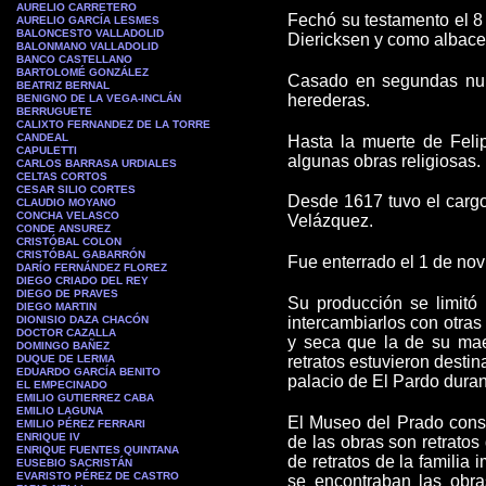
AURELIO CARRETERO
Fechó su testamento el 8 
AURELIO GARCÍA LESMES
BALONCESTO VALLADOLID
Diericksen y como albace
BALONMANO VALLADOLID
BANCO CASTELLANO
BARTOLOMÉ GONZÁLEZ
Casado en segundas nup
BEATRIZ BERNAL
herederas.
BENIGNO DE LA VEGA-INCLÁN
BERRUGUETE
CALIXTO FERNANDEZ DE LA TORRE
CANDEAL
Hasta la muerte de Felip
CAPULETTI
algunas obras religiosas.
CARLOS BARRASA URDIALES
CELTAS CORTOS
CESAR SILIO CORTES
Desde 1617 tuvo el cargo
CLAUDIO MOYANO
CONCHA VELASCO
Velázquez.
CONDE ANSUREZ
CRISTÓBAL COLON
CRISTÓBAL GABARRÓN
Fue enterrado el 1 de nov
DARÍO FERNÁNDEZ FLOREZ
DIEGO CRIADO DEL REY
DIEGO DE PRAVES
Su producción se limitó 
DIEGO MARTIN
DIONISIO DAZA CHACÓN
intercambiarlos con otras 
DOCTOR CAZALLA
y seca que la de su mae
DOMINGO BAÑEZ
DUQUE DE LERMA
retratos estuvieron destin
EDUARDO GARCÍA BENITO
palacio de El Pardo duran
EL EMPECINADO
EMILIO GUTIERREZ CABA
EMILIO LAGUNA
El Museo del Prado conse
EMILIO PÉREZ FERRARI
ENRIQUE IV
de las obras son retratos 
ENRIQUE FUENTES QUINTANA
de retratos de la familia 
EUSEBIO SACRISTÁN
EVARISTO PÉREZ DE CASTRO
se encontraban las obra