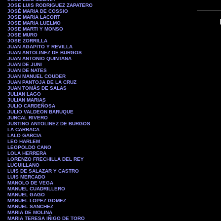
JOSE LUIS RODRIGUEZ ZAPATERO
JOSÉ MARIA DE COSSIO
JOSE MARIA LACORT
JOSE MARIA LUELMO
JOSE MARTI Y MONSO
JOSE MURO
JOSE ZORRILLA
JUAN AGAPITO Y REVILLA
JUAN ANTOLINEZ DE BURGOS
JUAN ANTONIO QUINTANA
JUAN DE JUNI
JUAN DE NATES
JUAN MANUEL COUDER
JUAN PANTOJA DE LA CRUZ
JUAN TOMÁS DE SALAS
JULIAN LAGO
JULIAN MARIAS
JULIO CARDEÑOSA
JULIO VALDEON BARUQUE
JUNCAL RIVERO
JUSTINO ANTOLINEZ DE BURGOS
LA CARRACA
LALO GARCIA
LEO HARLEM
LEOPOLDO CANO
LOLA HERRERA
LORENZO FRECHILLA DEL REY
LUGUILLANO
LUIS DE SALAZAR Y CASTRO
LUIS MERCADO
MANOLO DE VEGA
MANUEL CUADRILLERO
MANUEL GAGO
MANUEL LOPEZ GOMEZ
MANUEL SANCHEZ
MARIA DE MOLINA
MARIA TERESA IÑIGO DE TORO