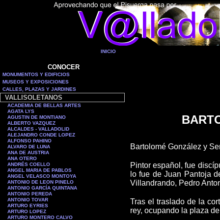
INICIO
CONOCER
MONUMENTOS Y EDIFICIOS
MUSEOS Y EXPOSICIONES
CALLES, PLAZAS Y JARDINES
VALLISOLETANOS
ACADEMIA DE BELLAS ARTES
AGATA LYS
BART
AGUSTIN DE MONTIANO
ALBERTO VAZQUEZ
ALCALDES - VALLADOLID
ALEJANDRO CONDE LOPEZ
ALFONSO PAHINO
Bartolomé González y Ser
ALVARO DE LUNA
ANA DE AUSTRIA
ANA OTERO
Pintor español, fue discí
ANDRÉS COELLO
ANGEL MARIA DE PABLOS
lo fue de Juan Pantoja de
ANGEL VELASCO MONTOYA
Villandrando, Pedro ­Anto
ANTONIO DE LEON PINELO
ANTONIO GARCÍA QUINTANA
ANTONIO PEREDA
ANTONIO TOVAR
Tras el traslado de la co
ARTURO EYRIES
rey, ocupando la plaza de
ARTURO LOPEZ
ARTURO MONTERO CALVO