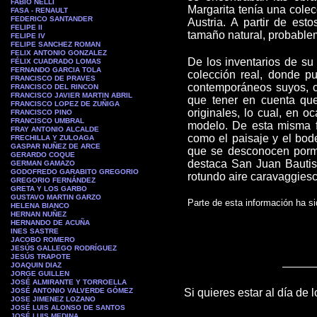
FABIO NELLI
Margarita tenía una cole
FASA - RENAULT
FEDERICO SANTANDER
Austria. A partir de es
FELIPE II
tamaño natural, probable
FELIPE IV
FELIPE SANCHEZ ROMAN
FELIX ANTONIO GONZALEZ
De los inventarios de su
FÉLIX CUADRADO LOMAS
FERNANDO GARCIA TOLA
colección real, donde p
FRANCISCO DE PRAVES
contemporáneos suyos, c
FRANCISCO DEL RINCON
FRANCISCO JAVIER MARTIN ABRIL
que tener en cuenta que
FRANCISCO LOPEZ DE ZUÑIGA
originales, lo cual, en o
FRANCISCO PINO
FRANCISCO UMBRAL
modelo. De esta misma f
FRAY ANTONIO ALCALDE
como el paisaje y el bode
FRECHILLA Y ZULOAGA
GASPAR NUÑEZ DE ARCE
que se desconocen pormen
GERARDO COQUE
destaca San Juan Bautis
GERMAN GAMAZO
GODOFREDO GARABITO GREGORIO
rotundo aire caravaggiesc
GREGORIO FERNÁNDEZ
GRETA Y LOS GARBO
GUSTAVO MARTIN GARZO
Parte de esta información ha s
HELENA BIANCO
HERNAN NUÑEZ
HERNANDO DE ACUÑA
INES SASTRE
JACOBO ROMERO
JESÚS GALLEGO RODRÍGUEZ
JESÚS TRAPOTE
JOAQUIN DIAZ
JORGE GUILLEN
JOSÉ ALMIRANTE Y TORROELLA
JOSÉ ANTONIO VALVERDE GÓMEZ
Si quieres estar al día de 
JOSE JIMENEZ LOZANO
JOSÉ LUIS ALONSO DE SANTOS
JOSÉ LUIS MEDINA