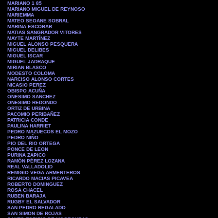
MARIANO 1 85
MARIANO MIGUEL DE REYNOSO
MARIEMMA
MATEO SEOANE SOBRAL
MARINA ESCOBAR
MATIAS SANGRADOR VITORES
MAYTE MARTÍNEZ
MIGUEL ALONSO PESQUERA
MIGUEL DELIBES
MIGUEL ISCAR
MIGUEL JADRAQUE
MIRIAN BLASCO
MODESTO COLOMA
NARCISO ALONSO CORTES
NICASIO PEREZ
OBISPO ACUÑA
ONESIMO SANCHEZ
ONESIMO REDONDO
ORTIZ DE URBINA
PACOMIO PERIBAÑEZ
PATRICIA CONDE
PAULINA HARRIET
PEDRO MAZUECOS EL MOZO
PEDRO NIÑO
PIO DEL RIO ORTEGA
PONCE DE LEON
PURINA ZAPICO
RAMÓN PÉREZ LOZANA
REAL VALLADOLID
REMIGIO VEGA ARMENTEROS
RICARDO MACIAS PICAVEA
ROBERTO DOMINGUEZ
ROSA CHACEL
RUBEN BARAJA
RUGBY EL SALVADOR
SAN PEDRO REGALADO
SAN SIMON DE ROJAS