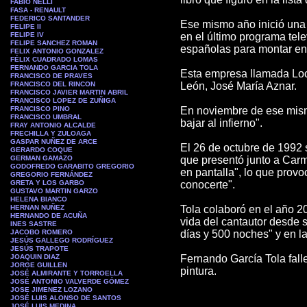
FABIO NELLI
FASA - RENAULT
FEDERICO SANTANDER
Ese mismo año inició una 
FELIPE II
FELIPE IV
en el último programa tel
FELIPE SANCHEZ ROMAN
españolas para montar en 
FELIX ANTONIO GONZALEZ
FÉLIX CUADRADO LOMAS
FERNANDO GARCIA TOLA
Esta empresa llamada Loca
FRANCISCO DE PRAVES
FRANCISCO DEL RINCON
León, José María Aznar.
FRANCISCO JAVIER MARTIN ABRIL
FRANCISCO LOPEZ DE ZUÑIGA
FRANCISCO PINO
En noviembre de ese mismo
FRANCISCO UMBRAL
bajar al infierno".
FRAY ANTONIO ALCALDE
FRECHILLA Y ZULOAGA
GASPAR NUÑEZ DE ARCE
El 26 de octubre de 1992 
GERARDO COQUE
GERMAN GAMAZO
que presentó junto a Car
GODOFREDO GARABITO GREGORIO
en pantalla", lo que pro
GREGORIO FERNÁNDEZ
GRETA Y LOS GARBO
conocerte".
GUSTAVO MARTIN GARZO
HELENA BIANCO
HERNAN NUÑEZ
Tola colaboró en el año 20
HERNANDO DE ACUÑA
vida del cantautor desde 
INES SASTRE
JACOBO ROMERO
días y 500 noches" y en la
JESÚS GALLEGO RODRÍGUEZ
JESÚS TRAPOTE
JOAQUIN DIAZ
Fernando García Tola falle
JORGE GUILLEN
pintura.
JOSÉ ALMIRANTE Y TORROELLA
JOSÉ ANTONIO VALVERDE GÓMEZ
JOSE JIMENEZ LOZANO
JOSÉ LUIS ALONSO DE SANTOS
JOSÉ LUIS MEDINA