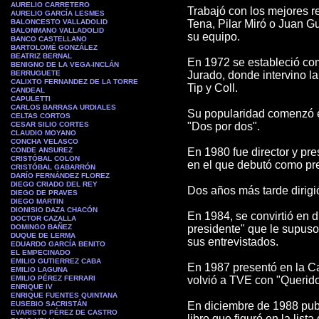
AURELIO CARRETERO
Trabajó con los mejores 
AURELIO GARCÍA LESMES
BALONCESTO VALLADOLID
Tena, Pilar Miró o Juan Gu
BALONMANO VALLADOLID
su equipo.
BANCO CASTELLANO
BARTOLOMÉ GONZÁLEZ
BEATRIZ BERNAL
En 1972 se estableció co
BENIGNO DE LA VEGA-INCLÁN
BERRUGUETE
Jurado, donde intervino l
CALIXTO FERNANDEZ DE LA TORRE
Tip y Coll.
CANDEAL
CAPULETTI
CARLOS BARRASA URDIALES
Su popularidad comenzó e
CELTAS CORTOS
CESAR SILIO CORTES
"Dos por dos".
CLAUDIO MOYANO
CONCHA VELASCO
CONDE ANSUREZ
En 1980 fue director y pr
CRISTÓBAL COLON
en el que debutó como pre
CRISTÓBAL GABARRÓN
DARÍO FERNÁNDEZ FLOREZ
DIEGO CRIADO DEL REY
Dos años más tarde dirig
DIEGO DE PRAVES
DIEGO MARTIN
DIONISIO DAZA CHACÓN
En 1984, se convirtió en d
DOCTOR CAZALLA
DOMINGO BAÑEZ
presidente" que le supuso
DUQUE DE LERMA
sus entrevistados.
EDUARDO GARCÍA BENITO
EL EMPECINADO
EMILIO GUTIERREZ CABA
En 1987 presentó en la Ca
EMILIO LAGUNA
EMILIO PÉREZ FERRARI
volvió a TVE con "Querido
ENRIQUE IV
ENRIQUE FUENTES QUINTANA
EUSEBIO SACRISTÁN
En diciembre de 1988 publ
EVARISTO PÉREZ DE CASTRO
libro que figuró en la lis