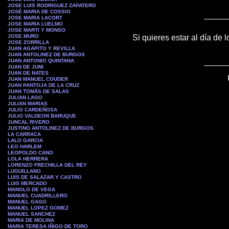
JOSE LUIS RODRIGUEZ ZAPATERO
JOSÉ MARIA DE COSSIO
JOSE MARIA LACORT
JOSE MARIA LUELMO
JOSE MARTI Y MONSO
JOSE MURO
Si quieres estar al día de 
JOSE ZORRILLA
JUAN AGAPITO Y REVILLA
JUAN ANTOLINEZ DE BURGOS
JUAN ANTONIO QUINTANA
JUAN DE JUNI
JUAN DE NATES
JUAN MANUEL COUDER
JUAN PANTOJA DE LA CRUZ
JUAN TOMÁS DE SALAS
JULIAN LAGO
JULIAN MARIAS
JULIO CARDEÑOSA
JULIO VALDEON BARUQUE
JUNCAL RIVERO
JUSTINO ANTOLINEZ DE BURGOS
LA CARRACA
LALO GARCIA
LEO HARLEM
LEOPOLDO CANO
LOLA HERRERA
LORENZO FRECHILLA DEL REY
LUGUILLANO
LUIS DE SALAZAR Y CASTRO
LUIS MERCADO
MANOLO DE VEGA
MANUEL CUADRILLERO
MANUEL GAGO
MANUEL LOPEZ GOMEZ
MANUEL SANCHEZ
MARIA DE MOLINA
MARIA TERESA IÑIGO DE TORO