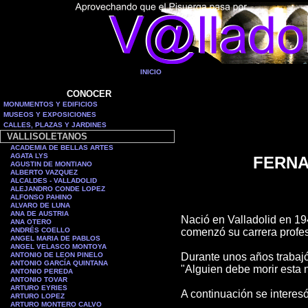
INICIO
CONOCER
MONUMENTOS Y EDIFICIOS
MUSEOS Y EXPOSICIONES
CALLES, PLAZAS Y JARDINES
VALLISOLETANOS
ACADEMIA DE BELLAS ARTES
AGATA LYS
FERNA
AGUSTIN DE MONTIANO
ALBERTO VAZQUEZ
ALCALDES - VALLADOLID
ALEJANDRO CONDE LOPEZ
ALFONSO PAHINO
ALVARO DE LUNA
ANA DE AUSTRIA
Nació en Valladolid en 19
ANA OTERO
ANDRÉS COELLO
comenzó su carrera profes
ANGEL MARIA DE PABLOS
ANGEL VELASCO MONTOYA
ANTONIO DE LEON PINELO
Durante unos años trabajó 
ANTONIO GARCÍA QUINTANA
"Alguien debe morir esta 
ANTONIO PEREDA
ANTONIO TOVAR
ARTURO EYRIES
A continuación se interesó
ARTURO LOPEZ
ARTURO MONTERO CALVO