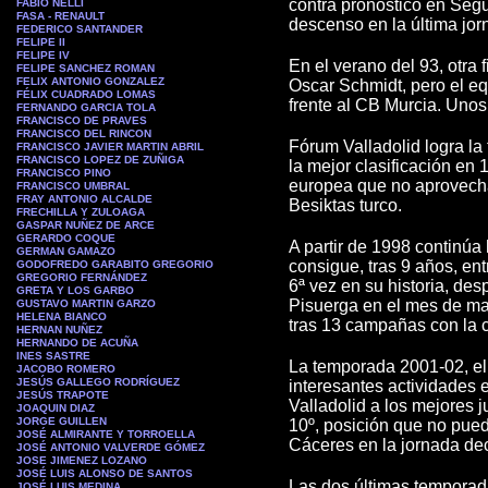
contra pronóstico en Segu
FABIO NELLI
FASA - RENAULT
descenso en la última jor
FEDERICO SANTANDER
FELIPE II
FELIPE IV
En el verano del 93, otra f
FELIPE SANCHEZ ROMAN
FELIX ANTONIO GONZALEZ
Oscar Schmidt, pero el eq
FÉLIX CUADRADO LOMAS
frente al CB Murcia. Unos
FERNANDO GARCIA TOLA
FRANCISCO DE PRAVES
FRANCISCO DEL RINCON
Fórum Valladolid logra la 
FRANCISCO JAVIER MARTIN ABRIL
FRANCISCO LOPEZ DE ZUÑIGA
la mejor clasificación en
FRANCISCO PINO
europea que no aprovecha
FRANCISCO UMBRAL
FRAY ANTONIO ALCALDE
Besiktas turco.
FRECHILLA Y ZULOAGA
GASPAR NUÑEZ DE ARCE
GERARDO COQUE
A partir de 1998 continúa
GERMAN GAMAZO
consigue, tras 9 años, entr
GODOFREDO GARABITO GREGORIO
GREGORIO FERNÁNDEZ
6ª vez en su historia, de
GRETA Y LOS GARBO
Pisuerga en el mes de marz
GUSTAVO MARTIN GARZO
HELENA BIANCO
tras 13 campañas con la 
HERNAN NUÑEZ
HERNANDO DE ACUÑA
INES SASTRE
La temporada 2001-02, el 
JACOBO ROMERO
JESÚS GALLEGO RODRÍGUEZ
interesantes actividades 
JESÚS TRAPOTE
Valladolid a los mejores 
JOAQUIN DIAZ
JORGE GUILLEN
10º, posición que no pued
JOSÉ ALMIRANTE Y TORROELLA
Cáceres en la jornada dec
JOSÉ ANTONIO VALVERDE GÓMEZ
JOSE JIMENEZ LOZANO
JOSÉ LUIS ALONSO DE SANTOS
Las dos últimas temporada
JOSÉ LUIS MEDINA