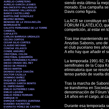
AURELIO CARRETERO
siendo esta última la mejo
AURELIO GARCÍA LESMES
morado. Esa campaña se l
BALONCESTO VALLADOLID
BALONMANO VALLADOLID
Davis como figura.
BANCO CASTELLANO
BARTOLOMÉ GONZÁLEZ
BEATRIZ BERNAL
La ACB se constituye en l
BENIGNO DE LA VEGA-INCLÁN
FÓRUM FILATÉLICO, que se
BERRUGUETE
CALIXTO FERNANDEZ DE LA TORRE
competición, al estar en t
CANDEAL
CAPULETTI
CARLOS BARRASA URDIALES
Tras irse manteniendo en 
CELTAS CORTOS
Arvydas Sabonis, uno de 
CESAR SILIO CORTES
CLAUDIO MOYANO
el club pucelano tres año
CONCHA VELASCO
A ello hay que añadir el
CONDE ANSUREZ
CRISTÓBAL COLON
CRISTÓBAL GABARRÓN
DARÍO FERNÁNDEZ FLOREZ
La temporada 1991-92, Fór
DIEGO CRIADO DEL REY
semifinales de la Copa K
DIEGO DE PRAVES
DIEGO MARTIN
eliminatoria que se resol
DIONISIO DAZA CHACÓN
tenso partido de vuelta d
DOCTOR CAZALLA
DOMINGO BAÑEZ
DUQUE DE LERMA
Tras la marcha de Sabonis
EDUARDO GARCÍA BENITO
EL EMPECINADO
se transforma en Socieda
EMILIO GUTIERREZ CABA
denominación de Fórum Va
EMILIO LAGUNA
EMILIO PÉREZ FERRARI
14 años en el cargo, al c
ENRIQUE IV
ENRIQUE FUENTES QUINTANA
EUSEBIO SACRISTÁN
Durante esa temporada se
EVARISTO PÉREZ DE CASTRO