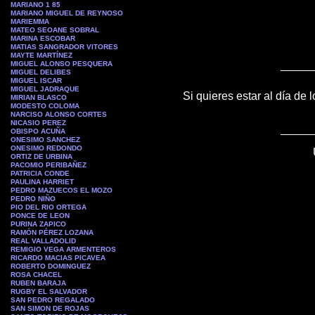
MARIANO 1 85
MARIANO MIGUEL DE REYNOSO
MARIEMMA
MATEO SEOANE SOBRAL
MARINA ESCOBAR
MATIAS SANGRADOR VITORES
MAYTE MARTÍNEZ
MIGUEL ALONSO PESQUERA
MIGUEL DELIBES
MIGUEL ISCAR
MIGUEL JADRAQUE
Si quieres estar al día de 
MIRIAN BLASCO
MODESTO COLOMA
NARCISO ALONSO CORTES
NICASIO PEREZ
OBISPO ACUÑA
ONESIMO SANCHEZ
ONESIMO REDONDO
ORTIZ DE URBINA
PACOMIO PERIBAÑEZ
PATRICIA CONDE
PAULINA HARRIET
PEDRO MAZUECOS EL MOZO
PEDRO NIÑO
PIO DEL RIO ORTEGA
PONCE DE LEON
PURINA ZAPICO
RAMÓN PÉREZ LOZANA
REAL VALLADOLID
REMIGIO VEGA ARMENTEROS
RICARDO MACIAS PICAVEA
ROBERTO DOMINGUEZ
ROSA CHACEL
RUBEN BARAJA
RUGBY EL SALVADOR
SAN PEDRO REGALADO
SAN SIMON DE ROJAS