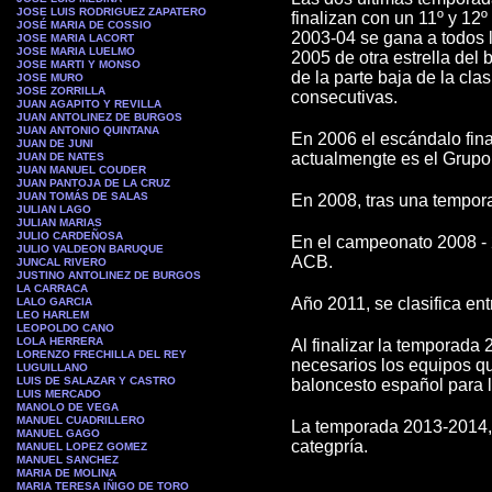
JOSE LUIS RODRIGUEZ ZAPATERO
finalizan con un 11º y 12
JOSÉ MARIA DE COSSIO
2003-04 se gana a todos l
JOSE MARIA LACORT
JOSE MARIA LUELMO
2005 de otra estrella del
JOSE MARTI Y MONSO
de la parte baja de la cla
JOSE MURO
JOSE ZORRILLA
consecutivas.
JUAN AGAPITO Y REVILLA
JUAN ANTOLINEZ DE BURGOS
JUAN ANTONIO QUINTANA
En 2006 el escándalo fin
JUAN DE JUNI
actualmengte es el Grupo 
JUAN DE NATES
JUAN MANUEL COUDER
JUAN PANTOJA DE LA CRUZ
JUAN TOMÁS DE SALAS
En 2008, tras una tempora
JULIAN LAGO
JULIAN MARIAS
JULIO CARDEÑOSA
En el campeonato 2008 - 
JULIO VALDEON BARUQUE
ACB.
JUNCAL RIVERO
JUSTINO ANTOLINEZ DE BURGOS
LA CARRACA
Año 2011, se clasifica ent
LALO GARCIA
LEO HARLEM
LEOPOLDO CANO
LOLA HERRERA
Al finalizar la temporada 
LORENZO FRECHILLA DEL REY
necesarios los equipos qu
LUGUILLANO
LUIS DE SALAZAR Y CASTRO
baloncesto español para 
LUIS MERCADO
MANOLO DE VEGA
MANUEL CUADRILLERO
La temporada 2013-2014, l
MANUEL GAGO
categpría.
MANUEL LOPEZ GOMEZ
MANUEL SANCHEZ
MARIA DE MOLINA
MARIA TERESA IÑIGO DE TORO