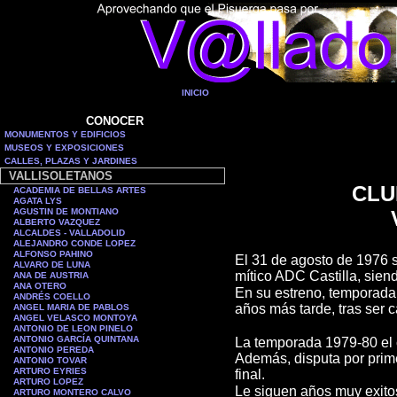
INICIO
CONOCER
MONUMENTOS Y EDIFICIOS
MUSEOS Y EXPOSICIONES
CALLES, PLAZAS Y JARDINES
VALLISOLETANOS
CLU
ACADEMIA DE BELLAS ARTES
AGATA LYS
AGUSTIN DE MONTIANO
ALBERTO VAZQUEZ
ALCALDES - VALLADOLID
ALEJANDRO CONDE LOPEZ
ALFONSO PAHINO
El 31 de agosto de 1976 s
ALVARO DE LUNA
mítico ADC Castilla, sie
ANA DE AUSTRIA
ANA OTERO
En su estreno, temporada 
ANDRÉS COELLO
años más tarde, tras ser
ANGEL MARIA DE PABLOS
ANGEL VELASCO MONTOYA
ANTONIO DE LEON PINELO
ANTONIO GARCÍA QUINTANA
La temporada 1979-80 el 
ANTONIO PEREDA
Además, disputa por prim
ANTONIO TOVAR
ARTURO EYRIES
final.
ARTURO LOPEZ
Le siguen años muy exitoso
ARTURO MONTERO CALVO